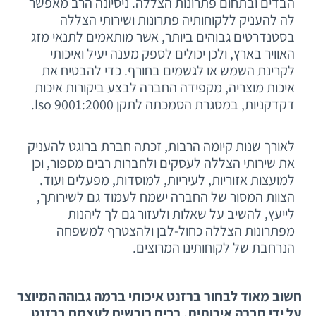
הבדים ובתחום פתרונות הצללה. ניסיונה הרב מאפשר
לה להעניק ללקוחותיה פתרונות ושירותי הצללה
בסטנדרטים גבוהים ביותר, אשר מותאמים לתנאי מזג
האוויר בארץ, ולכן יכולים לספק מענה יעיל ואיכותי
לקרינת השמש או לגשמים בחורף. כדי להבטיח את
איכות מוצריה, מקפידה החברה לבצע ביקורות איכות
דקדקניות, במסגרת הסמכתה לתקן Iso 9001:2000.
לאורך שנות קיומה הרבות, זכתה חברת ברוגט להעניק
את שירותי הצללה לעסקים ולחברות רבים מספור, וכן
למועצות אזוריות, לעיריות, למוסדות, מפעלים ועוד.
הצוות המסור של החברה ישמח לעמוד גם לשירותך,
לייעץ, להשיב על שאלות ולעזור גם לך ליהנות
מפתרונות הצללה כחול-לבן ולהצטרף למשפחה
הנרחבת של לקוחותינו המרוצים.
חשוב מאוד לבחור ברזנט איכותי ברמה גבוהה המיוצר
על ידי חברה איכותית. רבים רוכשים לעצמם ברזנט