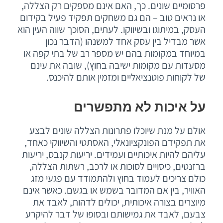
פרסומיים שונים. כך, האם אינם מספקים רק הצללה,
או נראים טוב – הם גם משחקים תפקיד פעיל בקידום
העסק, במיתוגו ובשיווקו. לעתים, הסוכך שווה העין הוא
אשר מבדיל בין עסק אחד למשנהו (הדבר נכון
במיוחד במקומות בהם יש מספר רב של בתי קפה או
מסעדות עם מקומות ישיבה בחוץ), שובה את עינם
של לקוחות פוטנציאליים ומזמין אותם להיכנס.
על איכות לא מתפשרים
אולם על מנת שיוכלו פתרונות הצללה שונים לבצע
את תפקידם הפונקציונאלי, האסתטי והשיווקי כאחד,
עליהם להיות איכותיים ועמידים. יריעות קנבס, יריעות
ברזנטים, כיסויים לסוכות או לרכב, רשתות הצללה,
כולם צריכים לעמוד בחוץ ולהתמודד עם פגעי מזג
האוויר, בין אם המדובר בשמש או בגשם. כאשר אינם
מיוצרים בצורה איכותית, יכולים לדהות, לאבד את
צבעם, לאבד את גמישותם ובסופו של דבר להיקרע