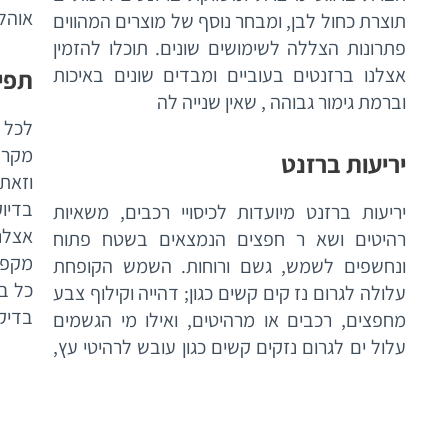
אוהל
תוצרת כחול לבן, ומבחר נוסף של מוצרים המהווים
פתרונות הצללה לשימושים שונים. תוכלו להזמין
אצלנו ברזנטים בעוביים ומבדים שונים באיכות
תפי
וברמת גימור גבוהה , שאין שנייה לה
לכל ל
מקרה
יריעות ברזנט
וזאת
בדיו
יריעות ברזנט מיועדות לכיסויי רכבים, משאיות
אצלנ
רהיטים ושא ר חפצים הנמצאים בשטח פתוח
מקפי
ונחשפים לשמש, גשם ורוחות. השמש הקופחת
כל ב
עלולה לגרום נז קים קשים כגון; דהייה וקילוף צבע
בדיק
מחפצים, רכבים או מרהיטים, ואילו מי הגשמים
עלול ים לגרום נזקים קשים כגון עובש לרהיטי עץ,