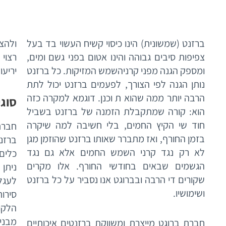
ברזנט (שמשונית) הינו כיסוי קשיח העשוי בד בעל
ולהצ
צפיפות סיבים גבוהה והינו אטום בפני גשם ומים,
רצוי
ומספק הגנה מפני קרניהשמש המזיקות. כל ברזנט
יריעו
נותן הגנה לפי הצורך, לפעמים ברזנט יכול לתת
הרבה יותר ממה שהוא ת וכנן. דוגמא למקרה כזה
סוגי
הוא: קורה שמתקבלת הזמנה של ברזנט בשביל
חוד שי הקיץ החמים, בלי חשיבה למה שיקרה
חברת 
בזמן החורף, ואז מתברר שאותו ברזנט שהוזמן מגן
לא רק נגד קרני השמש החמים אלא גם נגד
כלים,
הגשמים שבאים בחודשי החורף. אלו מקרים
ניתן
שקורים די הרבה ובברוגט אנו נסביר על כל ברזנט
לעגלו
ושימושיו.
סירות
הלקו
מבני
חברת ברוגט מייצרת ומשווקת ברזנטים איכותיים