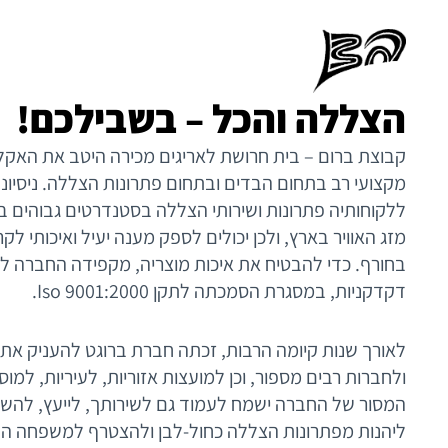
הצללה והכל – בשבילכם!
קבוצת ברום – בית חרושת לאריגים מכירה היטב את האקל
מקצועי רב בתחום הבדים ובתחום פתרונות הצללה. ניסיו
ללקוחותיה פתרונות ושירותי הצללה בסטנדרטים גבוהים ב
מזג האוויר בארץ, ולכן יכולים לספק מענה יעיל ואיכותי ל
בחורף. כדי להבטיח את איכות מוצריה, מקפידה החברה לב
דקדקניות, במסגרת הסמכתה לתקן Iso 9001:2000.
לאורך שנות קיומה הרבות, זכתה חברת ברוגט להעניק את
ולחברות רבים מספור, וכן למועצות אזוריות, לעיריות, למוס
המסור של החברה ישמח לעמוד גם לשירותך, לייעץ, להשיב
ליהנות מפתרונות הצללה כחול-לבן ולהצטרף למשפחה הנ